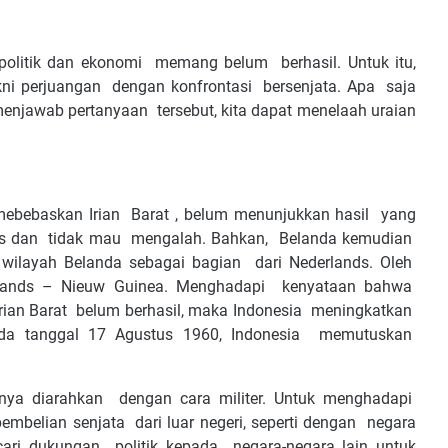
politik dan ekonomi memang belum berhasil. Untuk itu,
kni perjuangan dengan konfrontasi bersenjata. Apa saja
menjawab pertanyaan tersebut, kita dapat menelaah uraian
ebebaskan Irian Barat , belum menunjukkan hasil yang
as dan tidak mau mengalah. Bahkan, Belanda kemudian
ilayah Belanda sebagai bagian dari Nederlands. Oleh
rlands – Nieuw Guinea. Menghadapi kenyataan bahwa
rian Barat belum berhasil, maka Indonesia meningkatkan
 pada tanggal 17 Agustus 1960, Indonesia memutuskan
unya diarahkan dengan cara militer. Untuk menghadapi
pembelian senjata dari luar negeri, seperti dengan negara
cari dukungan politik kepada negara-negara lain untuk