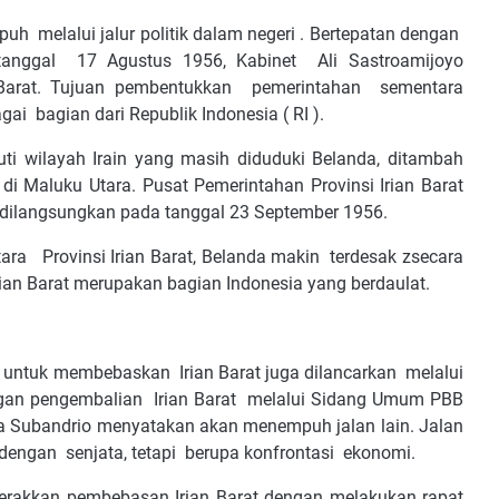
uh melalui jalur politik dalam negeri . Bertepatan dengan
anggal 17 Agustus 1956, Kabinet Ali Sastroamijoyo
Barat. Tujuan pembentukkan pemerintahan sementara
ai bagian dari Republik Indonesia ( RI ).
puti wilayah Irain yang masih diduduki Belanda, ditambah
 di Maluku Utara. Pusat Pemerintahan Provinsi Irian Barat
a dilangsungkan pada tanggal 23 September 1956.
ra Provinsi Irian Barat, Belanda makin terdesak zsecara
rian Barat merupakan bagian Indonesia yang berdaulat.
an untuk membebaskan Irian Barat juga dilancarkan melalui
gan pengembalian Irian Barat melalui Sidang Umum PBB
ia Subandrio menyatakan akan menempuh jalan lain. Jalan
engan senjata, tetapi berupa konfrontasi ekonomi.
rakkan pembebasan Irian Barat dengan melakukan rapat