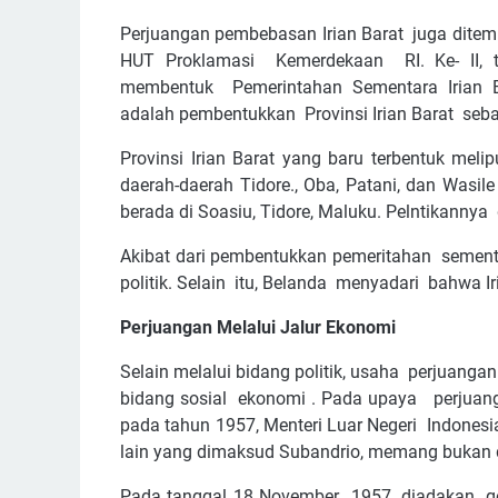
Perjuangan pembebasan Irian Barat juga ditemp
HUT Proklamasi Kemerdekaan RI. Ke- II, t
membentuk Pemerintahan Sementara Irian 
adalah pembentukkan Provinsi Irian Barat sebag
Provinsi Irian Barat yang baru terbentuk meli
daerah-daerah Tidore., Oba, Patani, dan Wasile
berada di Soasiu, Tidore, Maluku. Pelntikanny
Akibat dari pembentukkan pemeritahan sementa
politik. Selain itu, Belanda menyadari bahwa I
Perjuangan Melalui Jalur Ekonomi
Selain melalui bidang politik, usaha perjuang
bidang sosial ekonomi . Pada upaya perjuan
pada tahun 1957, Menteri Luar Negeri Indones
lain yang dimaksud Subandrio, memang bukan d
Pada tanggal 18 November 1957, diadakan ge