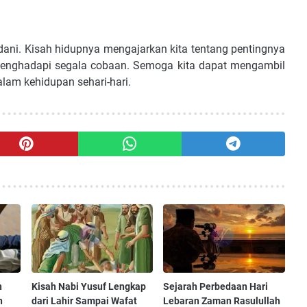
adani. Kisah hidupnya mengajarkan kita tentang pentingnya
menghadapi segala cobaan. Semoga kita dapat mengambil
lam kehidupan sehari-hari.
n
Kisah Nabi Yusuf Lengkap
Sejarah Perbedaan Hari
n
dari Lahir Sampai Wafat
Lebaran Zaman Rasulullah