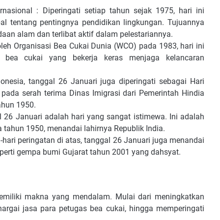
nasional : Diperingati setiap tahun sejak 1975, hari ini
al tentang pentingnya pendidikan lingkungan. Tujuannya
n alam dan terlibat aktif dalam pelestariannya.
i oleh Organisasi Bea Cukai Dunia (WCO) pada 1983, hari ini
s bea cukai yang bekerja keras menjaga kelancaran
donesia, tanggal 26 Januari juga diperingati sebagai Hari
 pada serah terima Dinas Imigrasi dari Pemerintah Hindia
ahun 1950.
gal 26 Januari adalah hari yang sangat istimewa. Ini adalah
da tahun 1950, menandai lahirnya Republik India.
i-hari peringatan di atas, tanggal 26 Januari juga menandai
seperti gempa bumi Gujarat tahun 2001 yang dahsyat.
memiliki makna yang mendalam. Mulai dari meningkatkan
argai jasa para petugas bea cukai, hingga memperingati