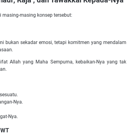
Khauf, Raja’, dan Tawakkal Kepada-Nya
ri masing-masing konsep tersebut:
. Ini bukan sekadar emosi, tetapi komitmen yang mendalam
asaan.
-sifat Allah yang Maha Sempurna, kebaikan-Nya yang tak
kan.
sesuatu.
rangan-Nya.
gat-Nya.
 SWT