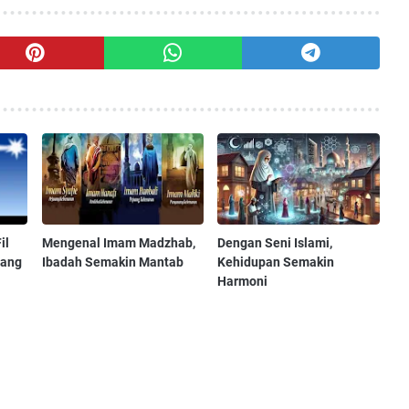
il
Mengenal Imam Madzhab,
Dengan Seni Islami,
yang
Ibadah Semakin Mantab
Kehidupan Semakin
Harmoni