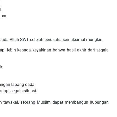
.
T.
upan.
pada Allah SWT setelah berusaha semaksimal mungkin.
api lebih kepada keyakinan bahwa hasil akhir dari segala
k :
engan lapang dada.
api segala situasi.
dan tawakal, seorang Muslim dapat membangun hubungan