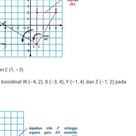
 L’ (1, –3).
rdinat W (–4, 2), X (–3, 4), Y (–1, 4) dan Z (–1, 2) pada