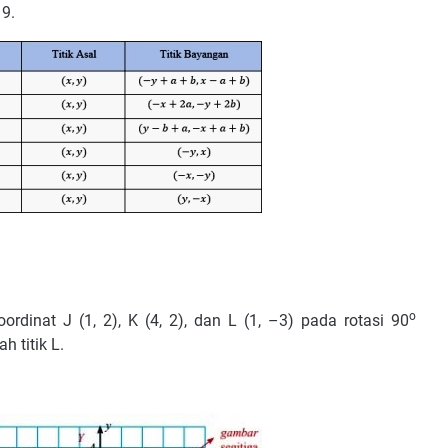
 9.
o
rdinat J (1, 2), K (4, 2), dan L (1, –3) pada rotasi 90
 titik L.