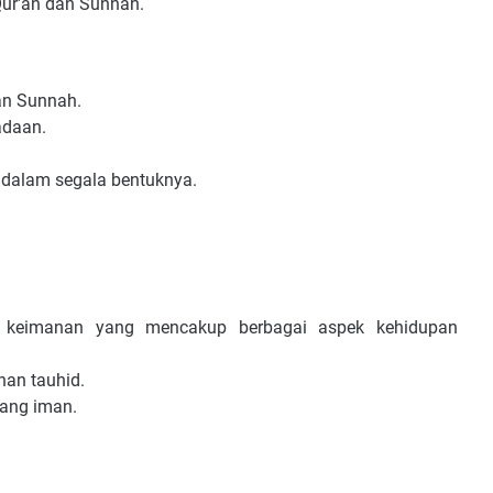
Qur'an dan Sunnah.
an Sunnah.
adaan.
 dalam segala bentuknya.
g keimanan yang mencakup berbagai aspek kehidupan
nan tauhid.
bang iman.