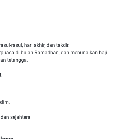
sul-rasul, hari akhir, dan takdir.
erpuasa di bulan Ramadhan, dan menunaikan haji.
dan tetangga.
t.
lim.
dan sejahtera.