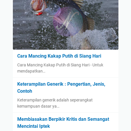
Cara Mancing Kakap Putih di Siang Hari
Cara Mancing Kakap Putih di Siang Hari - Untuk
mendapatkan…
Keterampilan Generik : Pengertian, Jenis,
Contoh
Keterampilan generik adalah seperangkat
kemampuan dasar ya…
Membiasakan Berpikir Kritis dan Semangat
Mencintai Iptek