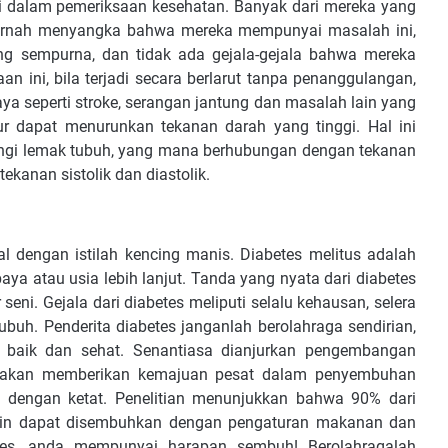
 dalam pemeriksaan kesehatan. Banyak dari mereka yang
pernah menyangka bahwa mereka mempunyai masalah ini,
g sempurna, dan tidak ada gejala-gejala bahwa mereka
an ini, bila terjadi secara berlarut tanpa penanggulangan,
seperti stroke, serangan jantung dan masalah lain yang
ur dapat menurunkan tekanan darah yang tinggi. Hal ini
rangi lemak tubuh, yang mana berhubungan dengan tekanan
ekanan sistolik dan diastolik.
nal dengan istilah kencing manis. Diabetes melitus adalah
aya atau usia lebih lanjut. Tanda yang nyata dari diabetes
seni. Gejala dari diabetes meliputi selalu kehausan, selera
ubuh. Penderita diabetes janganlah berolahraga sendirian,
 baik dan sehat. Senantiasa dianjurkan pengembangan
ga akan memberikan kemajuan pesat dalam penyembuhan
 dengan ketat. Penelitian menunjukkan bahwa 90% dari
sulin dapat disembuhkan dengan pengaturan makanan dan
etes, anda mempunyai harapan sembuh! Berolahragalah