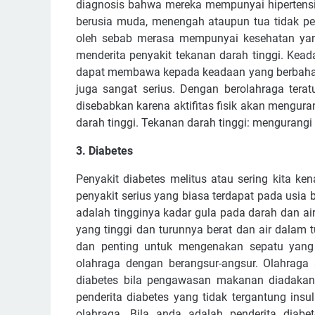
diagnosis bahwa mereka mempunyai hipertensi
berusia muda, menengah ataupun tua tidak 
oleh sebab merasa mempunyai kesehatan yan
menderita penyakit tekanan darah tinggi. Keada
dapat membawa kepada keadaan yang berbahaya 
juga sangat serius. Dengan berolahraga terat
disebabkan karena aktifitas fisik akan mengu
darah tinggi. Tekanan darah tinggi: mengurangi t
3. Diabetes
Penyakit diabetes melitus atau sering kita ke
penyakit serius yang biasa terdapat pada usia b
adalah tingginya kadar gula pada darah dan air 
yang tinggi dan turunnya berat dan air dalam t
dan penting untuk mengenakan sepatu yang
olahraga dengan berangsur-angsur. Olahra
diabetes bila pengawasan makanan diadakan
penderita diabetes yang tidak tergantung in
olahraga. Bila anda adalah penderita diab