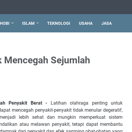
HOBI
ISLAM
TEKNOLOGI
USAHA
JASA
k Mencegah Sejumlah
lah Penyakit Berat -
Latihan olahraga penting untuk
dapat mencegah penyakit-penyakit tidak menular degeratif,
menjadi lebih sehat dan mungkin memperkuat sistem
ndalikan atau melawan penyakit, tetapi dapat membantu
 dampak dari penyakit dan efek samping obat-obatan yang