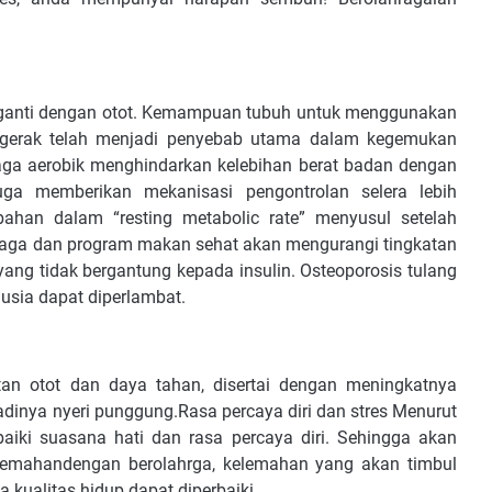
iganti dengan otot. Kemampuan tubuh untuk menggunakan
bergerak telah menjadi penyebab utama dalam kegemukan
aga aerobik menghindarkan kelebihan berat badan dengan
a memberikan mekanisasi pengontrolan selera lebih
an dalam “resting metabolic rate” menyusul setelah
hraga dan program makan sehat akan mengurangi tingkatan
yang tidak bergantung kepada insulin. Osteoporosis tulang
 usia dapat diperlambat.
an otot dan daya tahan, disertai dengan meningkatnya
adinya nyeri punggung.Rasa percaya diri dan stres Menurut
aiki suasana hati dan rasa percaya diri. Sehingga akan
lemahandengan berolahrga, kelemahan yang akan timbul
a kualitas hidup dapat diperbaiki.