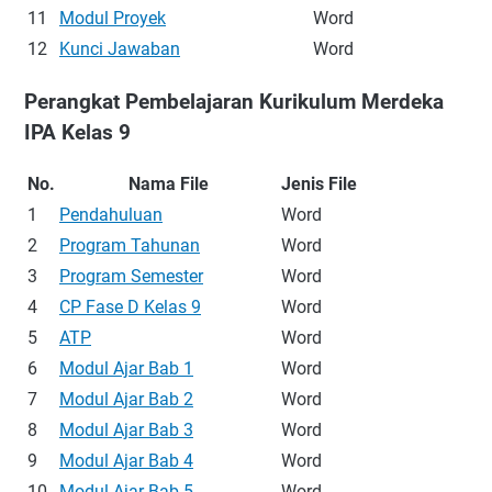
11
Modul Proyek
Word
12
Kunci Jawaban
Word
Perangkat Pembelajaran Kurikulum Merdeka
IPA Kelas 9
No.
Nama File
Jenis File
1
Pendahuluan
Word
2
Program Tahunan
Word
3
Program Semester
Word
4
CP Fase D Kelas 9
Word
5
ATP
Word
6
Modul Ajar Bab 1
Word
7
Modul Ajar Bab 2
Word
8
Modul Ajar Bab 3
Word
9
Modul Ajar Bab 4
Word
10
Modul Ajar Bab 5
Word