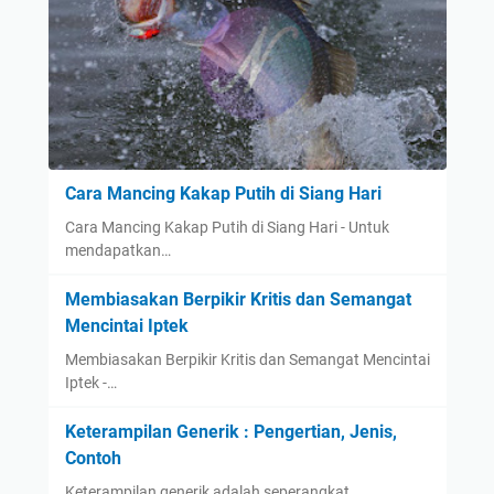
Cara Mancing Kakap Putih di Siang Hari
Cara Mancing Kakap Putih di Siang Hari - Untuk
mendapatkan…
Membiasakan Berpikir Kritis dan Semangat
Mencintai Iptek
Membiasakan Berpikir Kritis dan Semangat Mencintai
Iptek -…
Keterampilan Generik : Pengertian, Jenis,
Contoh
Keterampilan generik adalah seperangkat