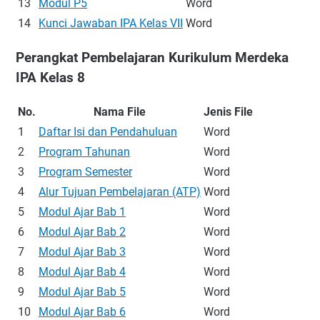
13
Modul P5
Word
14
Kunci Jawaban IPA Kelas VII
Word
Perangkat Pembelajaran Kurikulum Merdeka
IPA Kelas 8
No.
Nama File
Jenis File
1
Daftar Isi dan Pendahuluan
Word
2
Program Tahunan
Word
3
Program Semester
Word
4
Alur Tujuan Pembelajaran (ATP)
Word
5
Modul Ajar Bab 1
Word
6
Modul Ajar Bab 2
Word
7
Modul Ajar Bab 3
Word
8
Modul Ajar Bab 4
Word
9
Modul Ajar Bab 5
Word
10
Modul Ajar Bab 6
Word