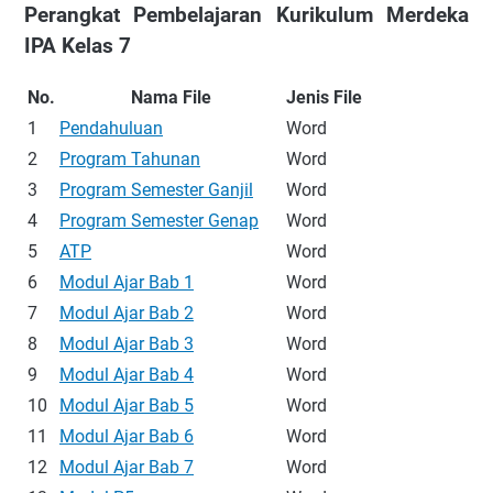
Perangkat Pembelajaran Kurikulum Merdeka
IPA Kelas 7
No.
Nama File
Jenis File
1
Pendahuluan
Word
2
Program Tahunan
Word
3
Program Semester Ganjil
Word
4
Program Semester Genap
Word
5
ATP
Word
6
Modul Ajar Bab 1
Word
7
Modul Ajar Bab 2
Word
8
Modul Ajar Bab 3
Word
9
Modul Ajar Bab 4
Word
10
Modul Ajar Bab 5
Word
11
Modul Ajar Bab 6
Word
12
Modul Ajar Bab 7
Word