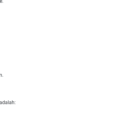
e.
n.
adalah: