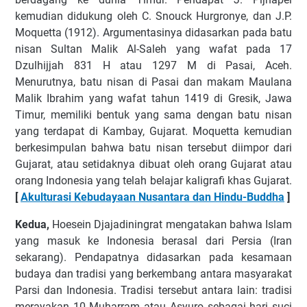
kemudian didukung oleh C. Snouck Hurgronye, dan J.P.
Moquetta (1912). Argumentasinya didasarkan pada batu
nisan Sultan Malik Al-Saleh yang wafat pada 17
Dzulhijjah 831 H atau 1297 M di Pasai, Aceh.
Menurutnya, batu nisan di Pasai dan makam Maulana
Malik Ibrahim yang wafat tahun 1419 di Gresik, Jawa
Timur, memiliki bentuk yang sama dengan batu nisan
yang terdapat di Kambay, Gujarat. Moquetta kemudian
berkesimpulan bahwa batu nisan tersebut diimpor dari
Gujarat, atau setidaknya dibuat oleh orang Gujarat atau
orang Indonesia yang telah belajar kaligrafi khas Gujarat.
[
Akulturasi Kebudayaan Nusantara dan Hindu-Buddha
]
Kedua,
Hoesein Djajadiningrat mengatakan bahwa Islam
yang masuk ke Indonesia berasal dari Persia (Iran
sekarang). Pendapatnya didasarkan pada kesamaan
budaya dan tradisi yang berkembang antara masyarakat
Parsi dan Indonesia. Tradisi tersebut antara lain: tradisi
merayakan 10 Muharram atau Asyuro sebagai hari suci