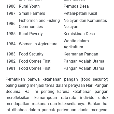
1988
Rural Youth
Pemuda Desa
1987
Small Farmers
Petani-petani Kecil
Fishermen and Fishing
Nelayan dan Komunitas
1986
Communities
Nelayan
1985
Rural Poverty
Kemiskinan Desa
Wanita dalam
1984
Women in Agriculture
Agrikultura
1983
Food Security
Keamanan Pangan
1982
Food Comes First
Pangan Adalah Utama
1981
Food Comes First
Pangan Adalah Utama
Perhatikan bahwa ketahanan pangan (food security)
paling sering menjadi tema dalam perayaan Hari Pangan
Sedunia. Hal ini penting karena ketahanan pangan
merefleksikan kemampuan rata-rata individu untuk
mendapatkan makanan dan ketersediannya. Bahkan hal
ini dibahas dalam puncak pertemuan dunia mengenai